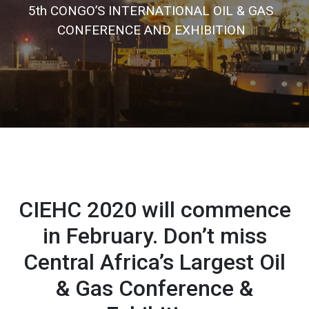
5
t
h
C
O
N
G
O
’
S
I
N
T
E
R
N
A
T
I
O
N
A
L
O
I
L
&
G
A
S
C
O
N
F
E
R
E
N
C
E
A
N
D
E
X
H
I
B
I
T
I
O
N
CIEHC 2020 will commence
in February. Don’t miss
Central Africa’s Largest Oil
& Gas Conference &